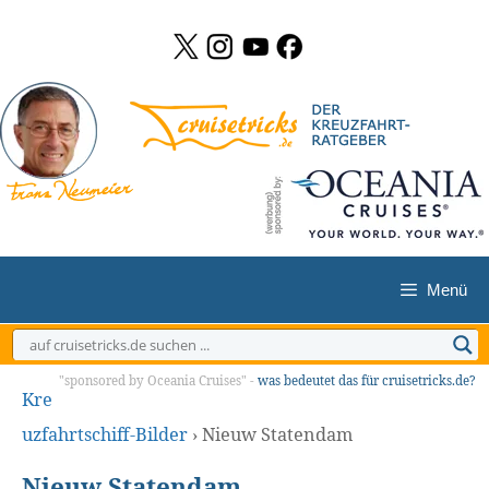
Zum
Inhalt
springen
Menü
"sponsored by Oceania Cruises" -
was bedeutet das für cruisetricks.de?
Kre
uzfahrtschiff-Bilder
›
Nieuw Statendam
Nieuw Statendam