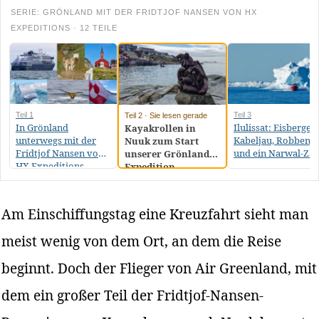
SERIE: GRÖNLAND MIT DER FRIDTJOF NANSEN VON HX
EXPEDITIONS · 12 TEILE
Teil 1
Teil 3
Teil 2 · Sie lesen gerade
In Grönland
Ilulissat: Eisberge,
Kayakrollen in
unterwegs mit der
Kabeljau, Robbenfe
Nuuk zum Start
Fridtjof Nansen von
und ein Narwal-Za
unserer Grönland-
HX Expeditions
Expedition
Am Einschiffungstag eine Kreuzfahrt sieht man
meist wenig von dem Ort, an dem die Reise
beginnt. Doch der Flieger von Air Greenland, mit
dem ein großer Teil der Fridtjof-Nansen-