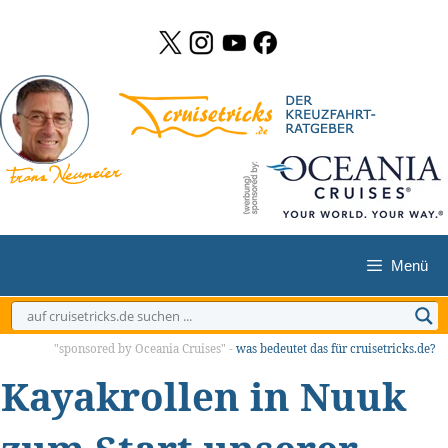
Zum
Inhalt
springen
Menü
"sponsored by Oceania Cruises" -
was bedeutet das für cruisetricks.de?
Kayakrollen in Nuuk