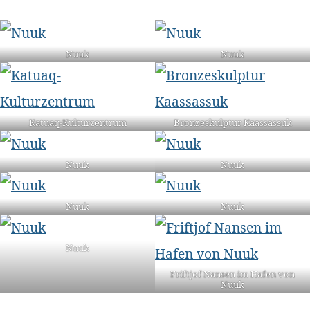
Nuuk
Nuuk
Katuaq-Kulturzentrum
Bronzeskulptur Kaassassuk
Nuuk
Nuuk
Nuuk
Nuuk
Nuuk
Friftjof Nansen im Hafen von
Nuuk