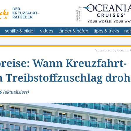
schiffe & bilder
videos
länder & häfen
tipps & tricks
ne
"sponsored by Oceania C
preise: Wann Kreuzfahrt-
 Treibstoffzuschlag droh
6
(aktualisiert)