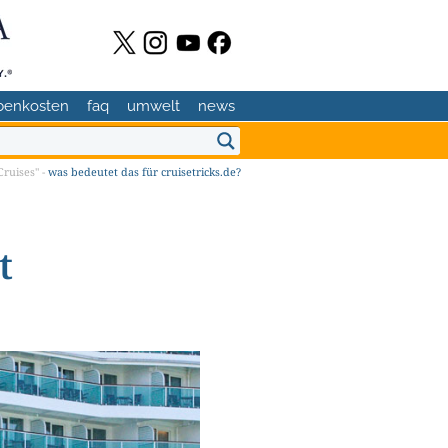
benkosten
faq
umwelt
news
ruises" -
was bedeutet das für cruisetricks.de?
t