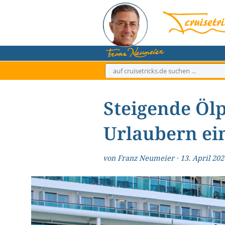
Zum
Inhalt
springen
Steigende Öl
Urlaubern ein
von
Franz Neumeier
·
13. April 202