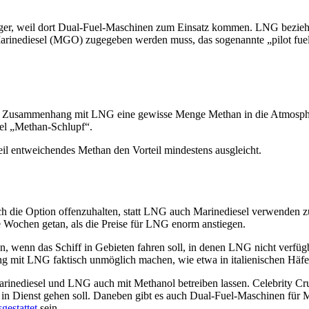
edriger, weil dort Dual-Fuel-Maschinen zum Einsatz kommen. LNG bezi
rinediesel (MGO) zugegeben werden muss, das sogenannte „pilot fuel“
t in Zusammenhang mit LNG eine gewisse Menge Methan in die Atmosphä
tel „Methan-Schlupf“.
eil entweichendes Methan den Vorteil mindestens ausgleicht.
ch die Option offenzuhalten, statt LNG auch Marinediesel verwenden 
e Wochen getan, als die Preise für LNG enorm anstiegen.
, wenn das Schiff in Gebieten fahren soll, in denen LNG nicht verfügba
ng mit LNG faktisch unmöglich machen, wie etwa in italienischen Häfe
arinediesel und LNG auch mit Methanol betreiben lassen. Celebrity Cru
 in Dienst gehen soll. Daneben gibt es auch Dual-Fuel-Maschinen für 
gestattet
sein.