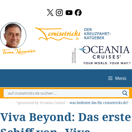
Zum
Inhalt
springen
Menü
"sponsored by Oceania Cruises" -
was bedeutet das für cruisetricks.de?
Viva Beyond: Das erste