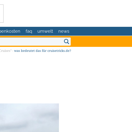
benkosten
faq
umwelt
news
ruises" -
was bedeutet das für cruisetricks.de?