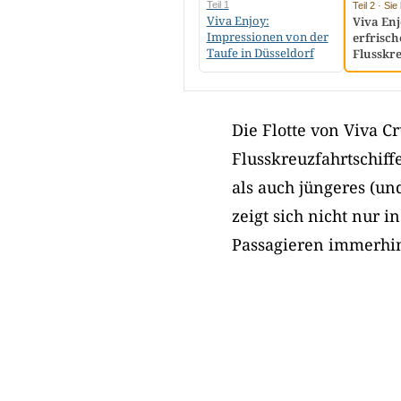
Teil 1
Teil 2 · Si
Viva Enjoy:
Viva Enj
Impressionen von der
erfrisch
Taufe in Düsseldorf
Flusskre
Die Flotte von Viva C
Flusskreuzfahrtschiff
als auch jüngeres (un
zeigt sich nicht nur i
Passagieren immerhin