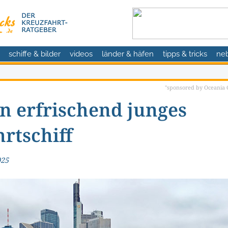
schiffe & bilder
videos
länder & häfen
tipps & tricks
ne
"sponsored by Oceania C
in erfrischend junges
rtschiff
025