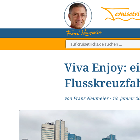
Zum
Inhalt
springen
Viva Enjoy: e
Flusskreuzfah
von
Franz Neumeier
·
19. Januar 2