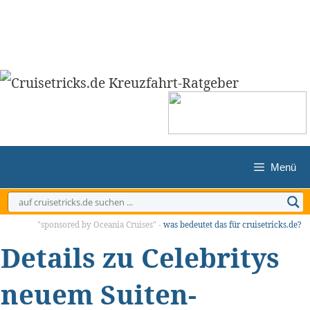
Zum
Inhalt
springen
Menü
"sponsored by Oceania Cruises" -
was bedeutet das für cruisetricks.de?
Details zu Celebritys
neuem Suiten-