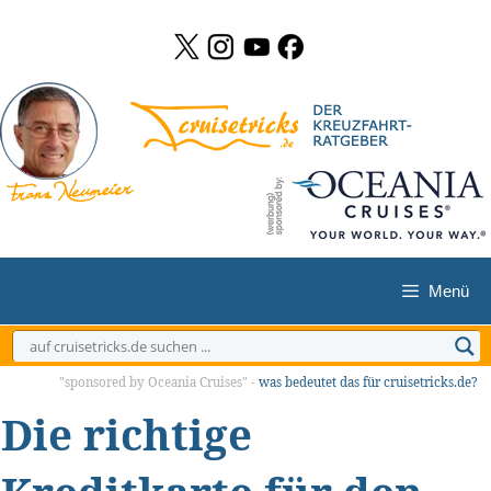
Zum
Inhalt
springen
Menü
"sponsored by Oceania Cruises" -
was bedeutet das für cruisetricks.de?
Die richtige