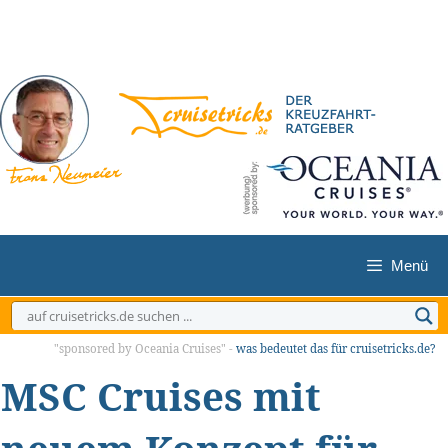
Zum
Inhalt
springen
Menü
"sponsored by Oceania Cruises" -
was bedeutet das für cruisetricks.de?
MSC Cruises mit