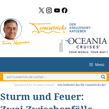
Zum
Inhalt
springen
Menü
"sponsored by Oceania Cruises" -
was bedeutet das für cruisetricks.de?
Sturm und Feuer: