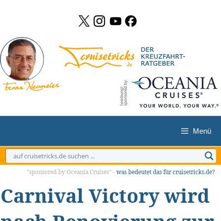
Zum
Inhalt
springen
Menü
"sponsored by Oceania Cruises" -
was bedeutet das für cruisetricks.de?
Carnival Victory wird