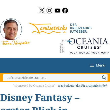
Zum
Inhalt
springen
Menü
"sponsored by Oceania Cruises" -
was bedeutet das für cruisetricks.de?
Disney Fantasy –