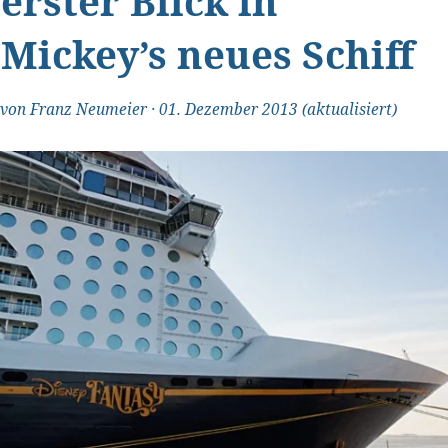
erster Blick in
Mickey’s neues Schiff
von
Franz Neumeier
·
01. Dezember 2013
(aktualisiert)
"Transparent und ehrlich"