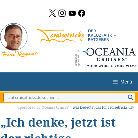
Zum
Inhalt
springen
Menü
"sponsored by Oceania Cruises" -
was bedeutet das für cruisetricks.de?
„Ich denke, jetzt ist