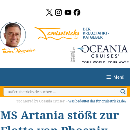
Zum
Inhalt
springen
Menü
"sponsored by Oceania Cruises" -
was bedeutet das für cruisetricks.de?
MS Artania stößt zur