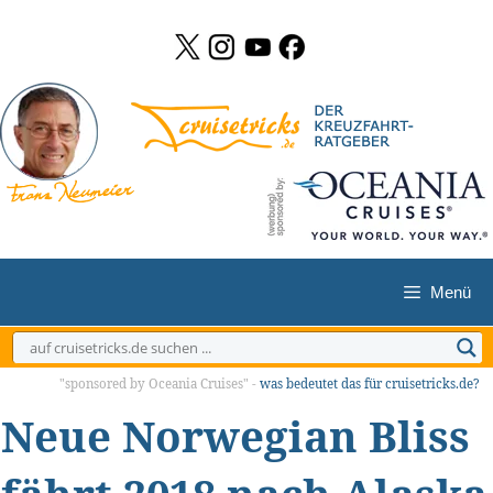
Zum
Inhalt
springen
Menü
"sponsored by Oceania Cruises" -
was bedeutet das für cruisetricks.de?
Neue Norwegian Bliss