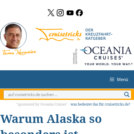
Zum
Inhalt
springen
Menü
"sponsored by Oceania Cruises" -
was bedeutet das für cruisetricks.de?
Warum Alaska so