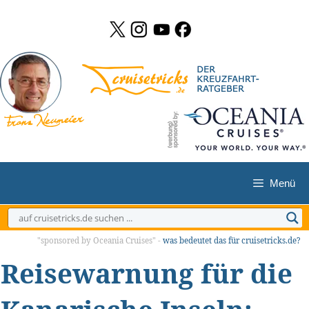
Zum
Inhalt
springen
Menü
"sponsored by Oceania Cruises" -
was bedeutet das für cruisetricks.de?
Reisewarnung für die