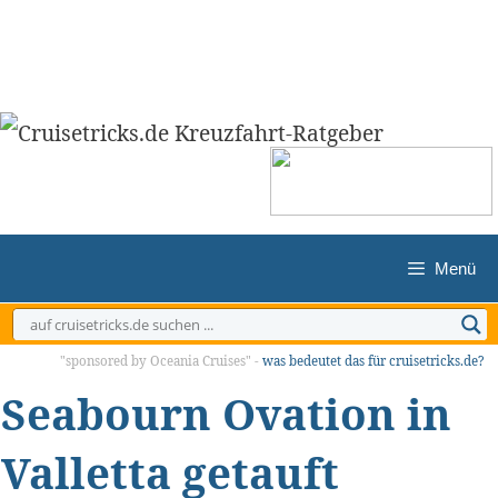
Zum
Inhalt
springen
Menü
"sponsored by Oceania Cruises" -
was bedeutet das für cruisetricks.de?
Seabourn Ovation in
Valletta getauft