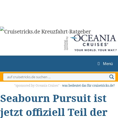
Zum
Inhalt
springen
Menü
"sponsored by Oceania Cruises" -
was bedeutet das für cruisetricks.de?
Seabourn Pursuit ist
jetzt offiziell Teil der