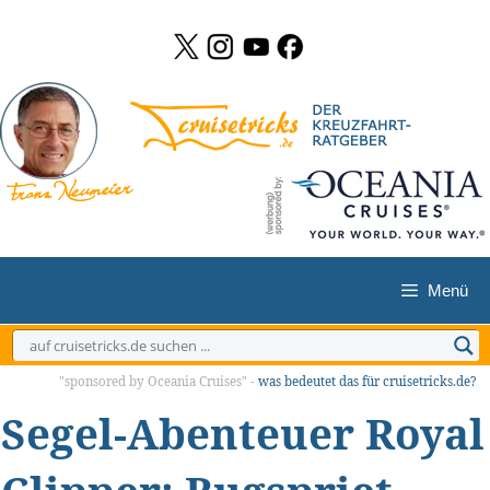
Zum
Inhalt
springen
Menü
"sponsored by Oceania Cruises" -
was bedeutet das für cruisetricks.de?
Segel-Abenteuer Royal