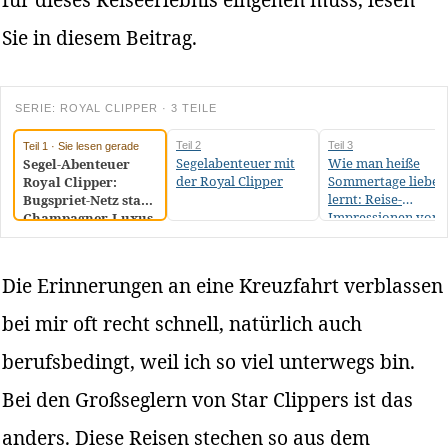
Sie in diesem Beitrag.
SERIE: ROYAL CLIPPER · 3 TEILE
Teil 2
Teil 3
Teil 1 · Sie lesen gerade
Segelabenteuer mit
Wie man heiße
Segel-Abenteuer
der Royal Clipper
Sommertage lieben
Royal Clipper:
lernt: Reise-
Bugspriet-Netz statt
Impressionen von
Champagner-Luxus
der Royal Clipper
Die Erinnerungen an eine Kreuzfahrt verblassen
bei mir oft recht schnell, natürlich auch
berufsbedingt, weil ich so viel unterwegs bin.
Bei den Großseglern von Star Clippers ist das
anders. Diese Reisen stechen so aus dem