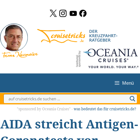
Zum
Inhalt
springen
Menü
"sponsored by Oceania Cruises" -
was bedeutet das für cruisetricks.de?
AIDA streicht Antigen-