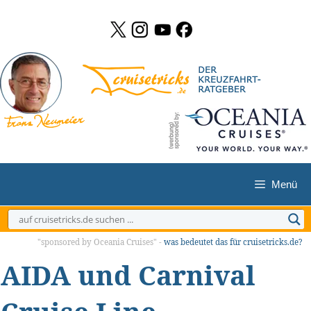
Zum
Inhalt
springen
Menü
"sponsored by Oceania Cruises" -
was bedeutet das für cruisetricks.de?
AIDA und Carnival