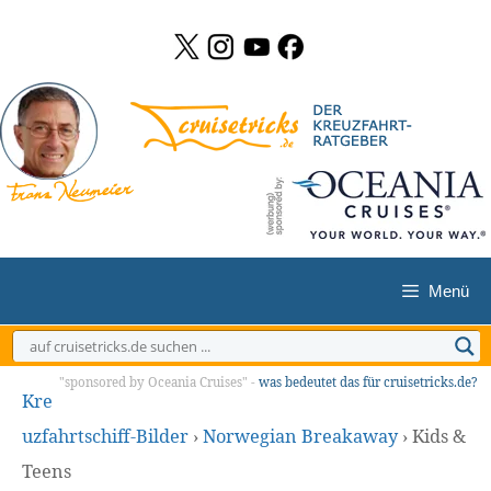
Zum
Inhalt
springen
Menü
"sponsored by Oceania Cruises" -
was bedeutet das für cruisetricks.de?
Kre
uzfahrtschiff-Bilder
›
Norwegian Breakaway
›
Kids &
Teens