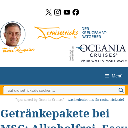
Zum
Inhalt
springen
Menü
"sponsored by Oceania Cruises" -
was bedeutet das für cruisetricks.de?
Getränkepakete bei