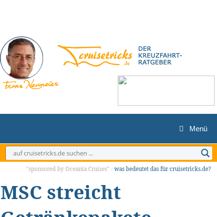
Zum
Inhalt
springen
Menü
"sponsored by Oceania Cruises" -
was bedeutet das für cruisetricks.de?
MSC streicht