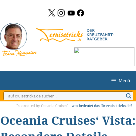
Zum
Inhalt
springen
Menü
"sponsored by Oceania Cruises" -
was bedeutet das für cruisetricks.de?
Oceania Cruises‘ Vista: