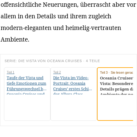
offensichtliche Neuerungen, überrascht aber vor
allem in den Details und ihrem zugleich
modern-eleganten und heimelig-vertrauten
Ambiente.
SERIE: DIE VISTA VON OCEANIA CRUISES · 4 TEILE
Teil 1
Teil 2
Teil 3 · Sie lesen gerade
Taufe der Vista und
Die Vista im Video-
Oceania Cruises‘
tiefe Emotionen zum
Portrait: Oceania
Vista: Besondere
Führungswechsel bei
Cruises‘ erstes Schiff
Details prägen das
Oceania Cruises und
der Allura-Class
Ambiente der neu
NCLH
Allura-Schiffsklas