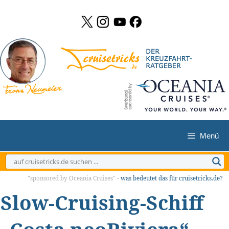
Zum
Inhalt
springen
Menü
"sponsored by Oceania Cruises" -
was bedeutet das für cruisetricks.de?
Slow-Cruising-Schiff