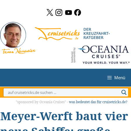
Zum
Inhalt
springen
Menü
"sponsored by Oceania Cruises" -
was bedeutet das für cruisetricks.de?
Meyer-Werft baut vier