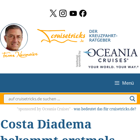
Zum
Inhalt
springen
Menü
"sponsored by Oceania Cruises" -
was bedeutet das für cruisetricks.de?
Costa Diadema