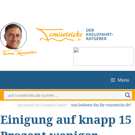
Zum
Inhalt
springen
Menü
"sponsored by Oceania Cruises" -
was bedeutet das für cruisetricks.de?
Einigung auf knapp 15