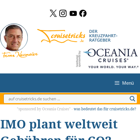
Zum
Inhalt
springen
Menü
"sponsored by Oceania Cruises" -
was bedeutet das für cruisetricks.de?
IMO plant weltweit