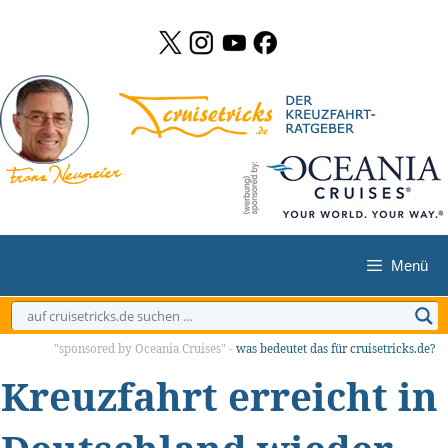
Zum
Inhalt
springen
Menü
"sponsored by Oceania Cruises" -
was bedeutet das für cruisetricks.de?
Kreuzfahrt erreicht in