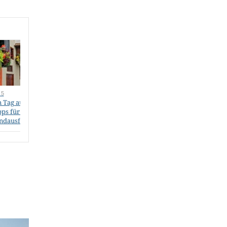
 5
Teil 6
Teil 7 · Sie lesen gerade
n Tag auf La Palma –
Fuerteventura: Wüste,
La Gomera: Kanaren-
pps für Kreuzfahrt-
Windmühlen,
Insel mit grandiosen
ndausflüge
Piratenhöhlen und ein
Ausblicken,
„Popcorn“-Strand
Regenbögen und dem
berühmten
Lorbeerwald