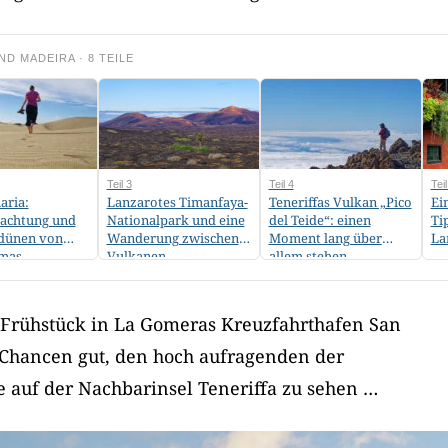
ND MADEIRA · 8 TEILE
Teil 3
Teil 4
Teil
aria:
Lanzarotes Timanfaya-
Teneriffas Vulkan „Pico
Ei
achtung und
Nationalpark und eine
del Teide“: einen
Ti
ddünen von
Wanderung zwischen
Moment lang über
La
mas
Vulkanen
allem stehen
Frühstück in La Gomeras Kreuzfahrthafen San
e Chancen gut, den hoch aufragenden der
 auf der Nachbarinsel Teneriffa zu sehen …