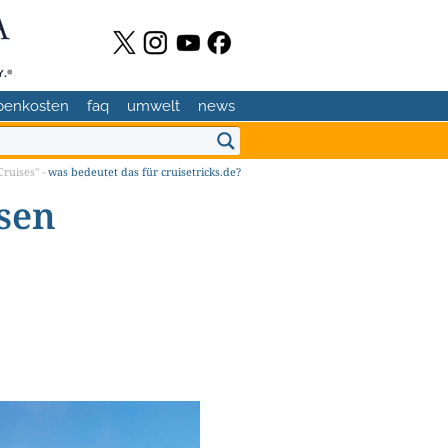
benkosten
faq
umwelt
news
ruises" -
was bedeutet das für cruisetricks.de?
sen