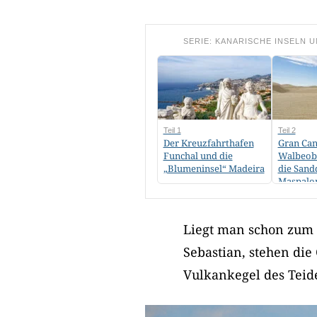
SERIE: KANARISCHE INSELN U
Teil 1
Teil 2
Der Kreuzfahrthafen
Gran Can
Funchal und die
Walbeob
„Blumeninsel“ Madeira
die San
Maspalo
Liegt man schon zum 
Sebastian, stehen di
Vulkankegel des Teide