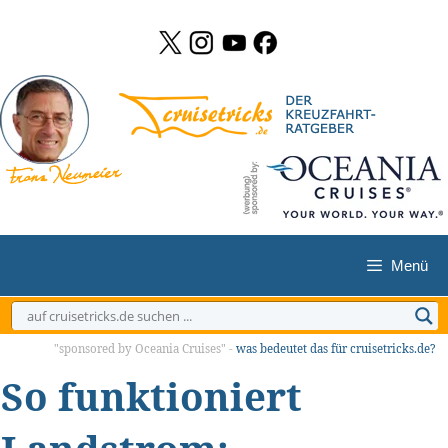
Zum
Inhalt
springen
Menü
"sponsored by Oceania Cruises" -
was bedeutet das für cruisetricks.de?
So funktioniert