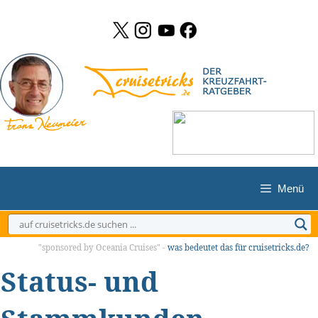
Zum
Inhalt
springen
Menü
"sponsored by Oceania Cruises" -
was bedeutet das für cruisetricks.de?
Status- und