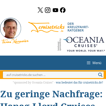
Zum
Inhalt
springen
Menü
"sponsored by Oceania Cruises" -
was bedeutet das für cruisetricks.de?
Zu geringe Nachfrage: