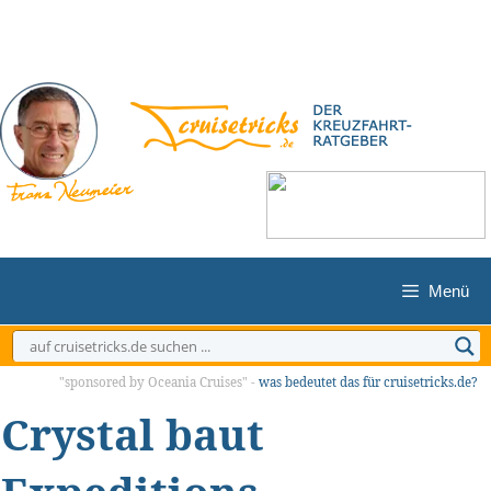
Zum
Inhalt
springen
Menü
"sponsored by Oceania Cruises" -
was bedeutet das für cruisetricks.de?
Crystal baut