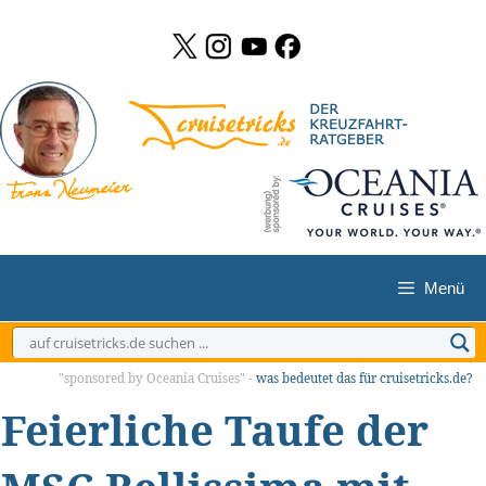
Zum
Inhalt
springen
Menü
"sponsored by Oceania Cruises" -
was bedeutet das für cruisetricks.de?
Feierliche Taufe der