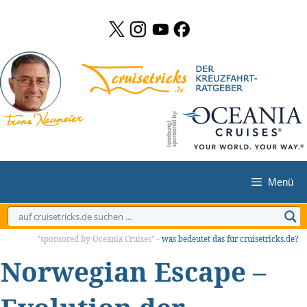
Zum
Inhalt
springen
Menü
"sponsored by Oceania Cruises" -
was bedeutet das für cruisetricks.de?
Norwegian Escape –