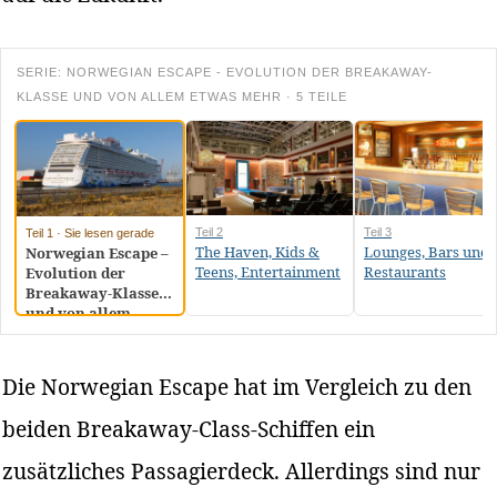
SERIE: NORWEGIAN ESCAPE - EVOLUTION DER BREAKAWAY-
KLASSE UND VON ALLEM ETWAS MEHR · 5 TEILE
Teil 2
Teil 3
Teil 1 · Sie lesen gerade
The Haven, Kids &
Lounges, Bars und
Norwegian Escape –
Teens, Entertainment
Restaurants
Evolution der
Breakaway-Klasse
und von allem
etwas mehr
Die Norwegian Escape hat im Vergleich zu den
beiden Breakaway-Class-Schiffen ein
zusätzliches Passagierdeck. Allerdings sind nur