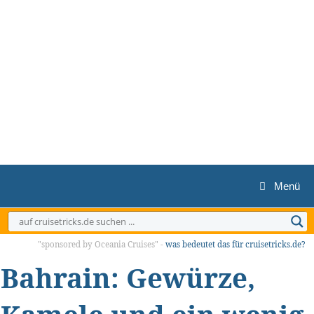
Zum
Inhalt
springen
Menü
"sponsored by Oceania Cruises" -
was bedeutet das für cruisetricks.de?
Bahrain: Gewürze,