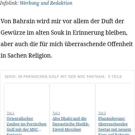
Infolink:
Werbung und Redaktion
Von Bahrain wird mir vor allem der Duft der
Gewürze im alten Souk in Erinnerung bleiben,
aber auch die für mich überraschende Offenheit
in Sachen Religion.
SERIE: IM PERSISCHEN GOLF MIT DER MSC FANTASIA · 9 TEILE
Teil 1
Teil 2
Teil 3
Orientalischer
Abu Dhabi und die
Planänderung:
Zauber im Persischen
fantastische Sheikh-
überraschender
Golf mit der MSC
Zayed-Moschee
Seetag mit neuem
Fantasia
Kurs auf Bahrain