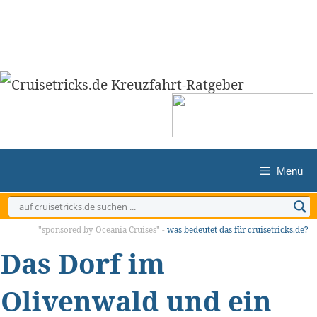
Zum
Inhalt
springen
Menü
"sponsored by Oceania Cruises" -
was bedeutet das für cruisetricks.de?
Das Dorf im
Olivenwald und ein