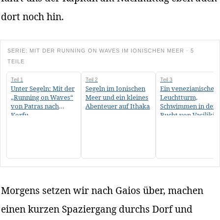
dort noch hin.
SERIE: MIT DER RUNNING ON WAVES IM IONISCHEN MEER · 5
TEILE
Teil 1
Teil 2
Teil 3
Unter Segeln: Mit der
Segeln im Ionischen
Ein venezianischer
„Running on Waves“
Meer und ein kleines
Leuchtturm,
von Patras nach
Abenteuer auf Ithaka
Schwimmen in der
Korfu
Bucht von Vasiliki
und gefüllte Calama
Morgens setzen wir nach Gaios über, machen
einen kurzen Spaziergang durchs Dorf und