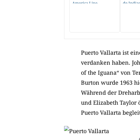
America Line
de India
Puerto Vallarta ist ei
verdanken haben. Joh
of the Iguana“ von T
Burton wurde 1963 hie
Während der Dreharb
und Elizabeth Taylor ö
Puerto Vallarta begleit