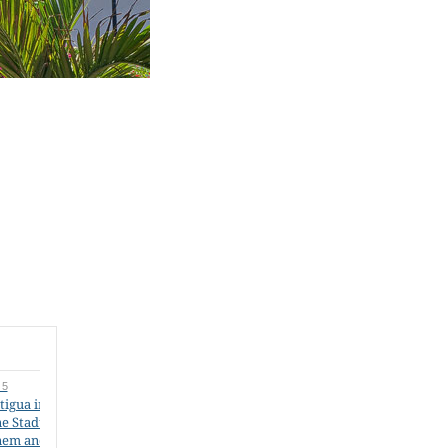
 5
tigua in Guatemala –
ne Stadt wie aus
nem anderen