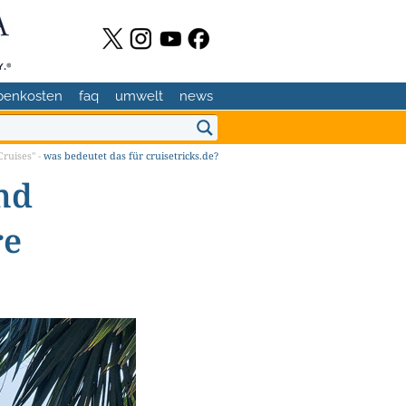
benkosten
faq
umwelt
news
ruises" -
was bedeutet das für cruisetricks.de?
nd
re