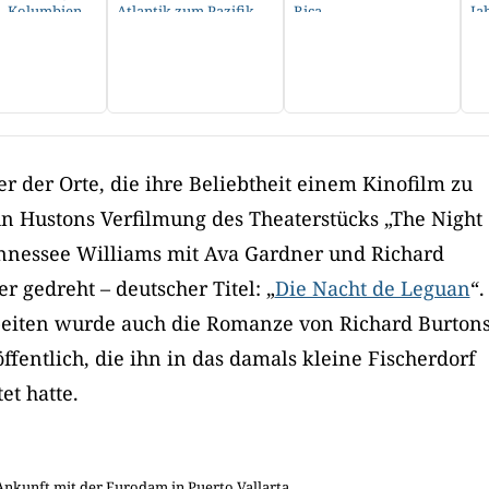
s, Kolumbien
Atlantik zum Pazifik
Rica
Ja
ner der Orte, die ihre Beliebtheit einem Kinofilm zu
n Hustons Verfilmung des Theaterstücks „The Night
ennessee Williams mit Ava Gardner und Richard
r gedreht – deutscher Titel: „
Die Nacht de Leguan
“.
eiten wurde auch die Romanze von Richard Burton
ffentlich, die ihn in das damals kleine Fischerdorf
et hatte.
Ankunft mit der Eurodam in Puerto Vallarta