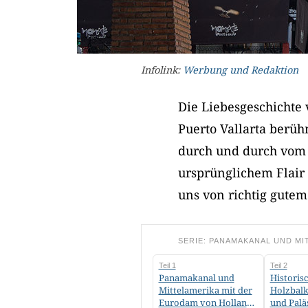
Infolink:
Werbung und Redaktion
Die Liebesgeschichte 
Puerto Vallarta berüh
durch und durch vom 
ursprünglichem Flair
uns von richtig gutem
SERIE: PANAMAKANAL UND MIT
Teil 1
Teil 2
Panamakanal und
Historis
Mittelamerika mit der
Holzbalk
Eurodam von Holland
und Palä