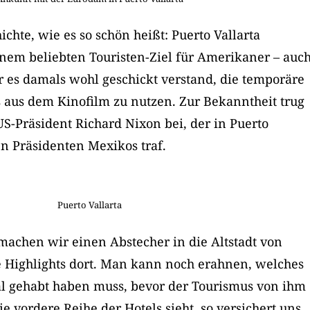
ichte, wie es so schön heißt: Puerto Vallarta
inem beliebten Touristen-Ziel für Amerikaner – auc
r es damals wohl geschickt verstand, die temporäre
 aus dem Kinofilm zu nutzen. Zur Bekanntheit trug
S-Präsident Richard Nixon bei, der in Puerto
n Präsidenten Mexikos traf.
Puerto Vallarta
machen wir einen Abstecher in die Altstadt von
ie Highlights dort. Man kann noch erahnen, welches
al gehabt haben muss, bevor der Tourismus von ihm
Die vordere Reihe der Hotels sieht, so versichert uns