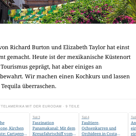
von Richard Burton und Elizabeth Taylor hat einst
mt gemacht. Heute ist der mexikanische Küstenort
Tourismus geprägt, hat aber einiges an
 bewahrt. Wir machen einen Kochkurs und lassen
 Tequila überraschen.
TELAMERIKA MIT DER EURODAM · 9 TEILE
Teil 3
Teil 4
Teil
che
Faszination
Faultiere,
An
one, Kirchen
Panamakanal: Mit dem
Ochsenkarren und
ei
ste: Cartagena
Kreuzfahrtschiff vom
Orchideen in Costa
ei