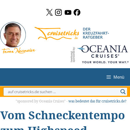
Zum
Inhalt
springen
Menü
"sponsored by Oceania Cruises" -
was bedeutet das für cruisetricks.de?
Vom Schneckentempo