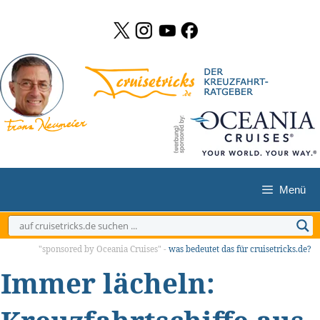
Zum
Inhalt
springen
Menü
"sponsored by Oceania Cruises" -
was bedeutet das für cruisetricks.de?
Immer lächeln: