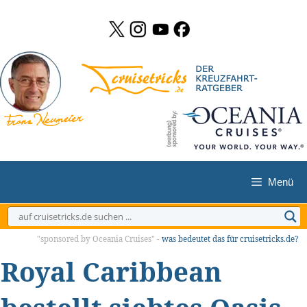
Zum
Inhalt
springen
Menü
"sponsored by Oceania Cruises" -
was bedeutet das für cruisetricks.de?
Royal Caribbean