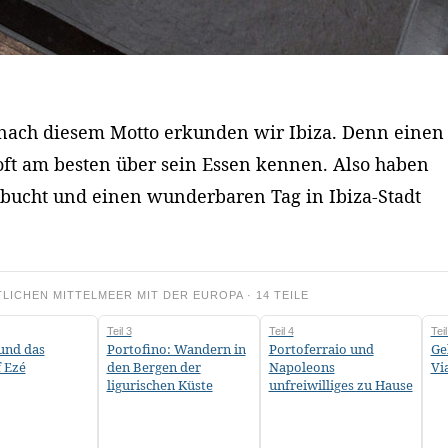
– nach diesem Motto erkunden wir Ibiza. Denn einen
oft am besten über sein Essen kennen. Also haben
ebucht und einen wunderbaren Tag in Ibiza-Stadt
TLICHEN MITTELMEER MIT DER EUROPA · 14 TEILE
Teil 3
Teil 4
Teil
und das
Portofino: Wandern in
Portoferraio und
Ge
 Ezé
den Bergen der
Napoleons
Vi
ligurischen Küste
unfreiwilliges zu Hause