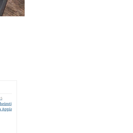
 5
heimtipp in Rom:
a Appia Antica
Teil 6
Teil 7
Capri zu Fuß und
Stromboli bei Tag und