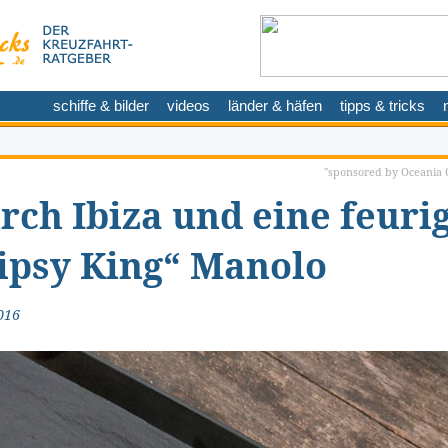
schiffe & bilder
videos
länder & häfen
tipps & tricks
"sponsored by Oceania C
rch Ibiza und eine feuri
Gipsy King“ Manolo
016