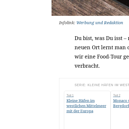
Infolink:
Werbung und Redaktion
Du bist, was Du isst 
neuen Ort lernt man 
wir eine Food-Tour g
verbracht.
SERIE: KLEINE HÄFEN IM WES
Teil 1
Teil 2
Kleine Häfen im
Monaco 
westlichen Mittelmeer
Bergdorf
mit der Europa