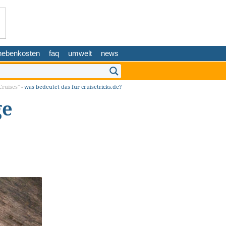
nebenkosten
faq
umwelt
news
ruises" -
was bedeutet das für cruisetricks.de?
ge