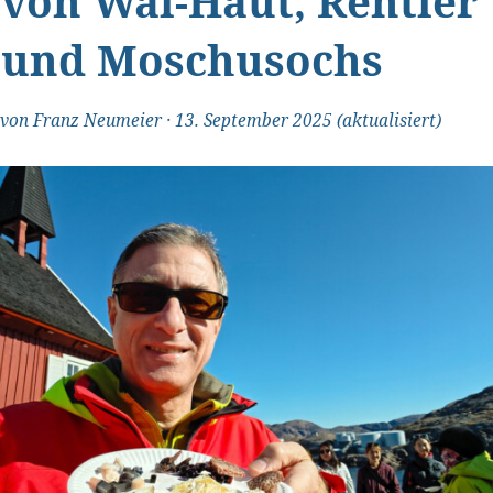
von Wal-Haut, Rentier
und Moschusochs
von
Franz Neumeier
·
13. September 2025
(aktualisiert)
"Transparent und ehrlich"