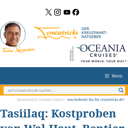
Zum
Inhalt
springen
Menü
"sponsored by Oceania Cruises" -
was bedeutet das für cruisetricks.de?
Tasiilaq: Kostproben