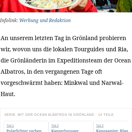
Infolink:
Werbung und Redaktion
An unserem letzten Tag in Grönland probieren
wir, wovon uns die lokalen Tourguides und Ria,
die Grönländerin im Expeditionsteam der Ocean
Albatros, in den vergangenen Tage oft
vorgeschwärmt haben: Minkwal und Narwal-
Haut.
SERIE: MIT DER OCEAN ALBATROS IN GRÖNLAND · 14 TEILE
Teil 1
Teil 2
Teil 3
Polarlichter suchen
Kangerlussuaq:
Kangaamiut: Blauer