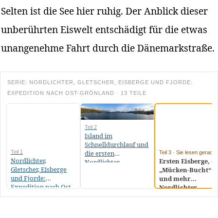
Selten ist die See hier ruhig. Der Anblick dieser
unberührten Eiswelt entschädigt für die etwas
unangenehme Fahrt durch die Dänemarkstraße.
SERIE: NORDLICHTER, GLETSCHER, EISBERGE UND FJORDE:
EXPEDITION NACH OST-GRÖNLAND · 13 TEILE
Teil 2
Island im
Schnelldurchlauf und
Teil 1
die ersten
Teil 3 · Sie lesen gerade
Nordlichter,
Ersten Eisberge, di
Nordlichter
Gletscher, Eisberge
„Mücken-Bucht“
und Fjorde:
und mehr
Expedition nach Ost-
Nordlichter
Grönland