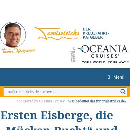
Zum
Inhalt
springen
Menü
"sponsored by Oceania Cruises" -
was bedeutet das für cruisetricks.de?
Ersten Eisberge, die