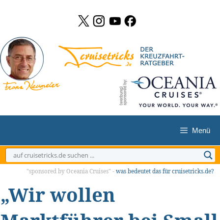
Zum
Inhalt
springen
Menü
"sponsored by Oceania Cruises" -
was bedeutet das für cruisetricks.de?
„Wir wollen