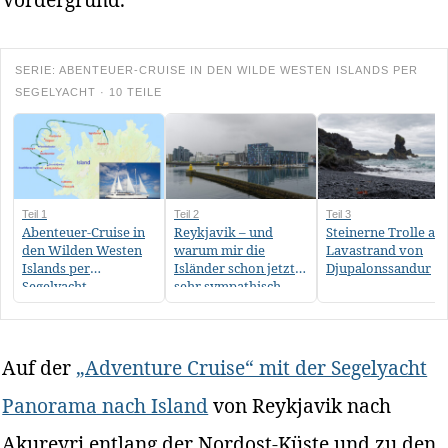
SERIE: ABENTEUER-CRUISE IN DEN WILDE WESTEN ISLANDS PER
SEGELYACHT · 10 TEILE
Teil 1
Teil 2
Teil 3
Abenteuer-Cruise in
Reykjavik – und
Steinerne Trolle am
den Wilden Westen
warum mir die
Lavastrand von
Islands per
Isländer schon jetzt
Djupalonssandur
Segelyacht
sehr sympathisch
sind
Auf der
„Adventure Cruise“ mit der Segelyacht
Panorama nach Island
von Reykjavik nach
Akureyri entlang der Nordost-Küste und zu den