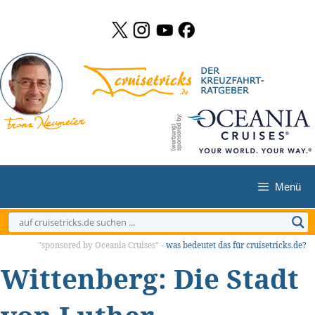
Zum
Inhalt
springen
Menü
"sponsored by Oceania Cruises" -
was bedeutet das für cruisetricks.de?
Wittenberg: Die Stadt